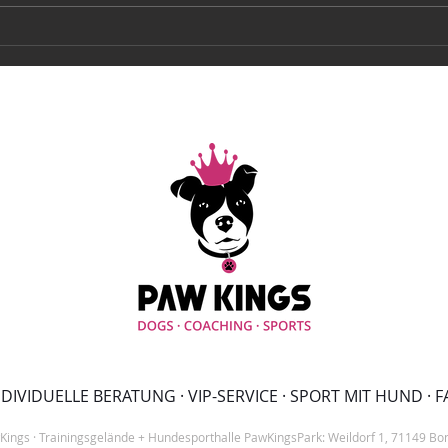
ERÖFFNUNGSTURNIER
ENT
SANDPLATZ JUNI 2024
SAND
DIVIDUELLE BERATUNG · VIP-SERVICE · SPORT MIT HUND · 
Kings
· Trainingsgelände + Hundesporthalle PawKingsPark
: Weildorf 1, 71149 Bo