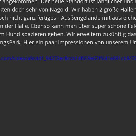
r angekommen. Der neue Standort ist ländlicher und 
unkten doch sehr von Nagold: Wir haben 2 große Hallen,
ch nicht ganz fertiges - Ausßengelände mit ausreich
 an der Halle. Ebenso kann man über super schöne Fe
m Hund spazieren gehen. Wir erweitern zukünftig da
ngsPark. Hier ein paar Impressionen von unserem U
tic.com/video/a9cd41_94272ec8ccb14f659e67ff641e891cb8/7