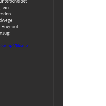
unterscheidet 
 ein 
enden 
ldwege 
s Angebot 
mzug:
20p/mp4/file.mp