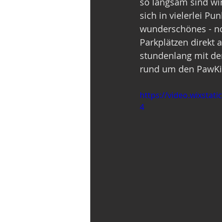
so langsam sind wi
sich in vielerlei P
wunderschönes - no
Parkplätzen direkt
stundenlang mit de
rund um den PawKi
https://video.wixsta
4