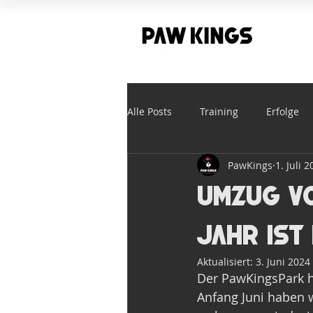
Alle Posts
Training
Erfolge
PawKings
1. Juli 
Umzug v
Jahr ist
Aktualisiert:
3. Juni 2024
Der PawKingsPark h
Anfang Juni haben 