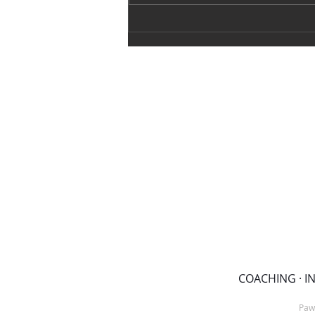
SAISONABSCHLUSS
PAWKINGSPARK
COACHING · IN
Paw