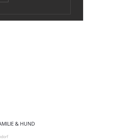
STEHUNG UNSERES
PLATZES
FAMILIE & HUND
ndorf