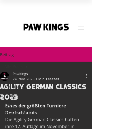
Beitrag
Alle Posts
PawKings
Alle Posts
24. Nov. 2023
1 Min. Lesezeit
Agility German Classics
Training
2023
Erfolge
Show
Eines der größten Turniere 
Deutschlands
PawKingsPark
Die Agility German Classics hatten 
ihre 17. Auflage im November in 