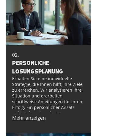
02.
Persönliche
Lösungsplanung
Erhalten Sie eine individuelle
Strategie, die Ihnen hilft, Ihre Ziele
zu erreichen. Wir analysieren Ihre
Situation und erarbeiten
schrittweise Anleitungen für Ihren
Erfolg. Ein persönlicher Ansatz
stellt sicher, dass die Lösung
Mehr anzeigen
perfekt zu Ihnen passt. Beginnen
Sie noch heute mit der Planung
Ihrer individuellen Erfolgsreise.