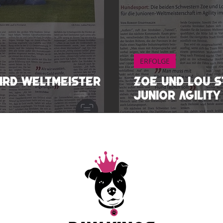
ERFOLGE
rd Weltmeister im
Zoe und Lou 
Junior Agilit