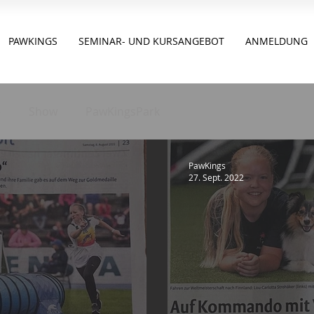
PAWKINGS
SEMINAR- UND KURSANGEBOT
ANMELDUNG
e
Show
PawKingsPark
PawKings
27. Sept. 2022