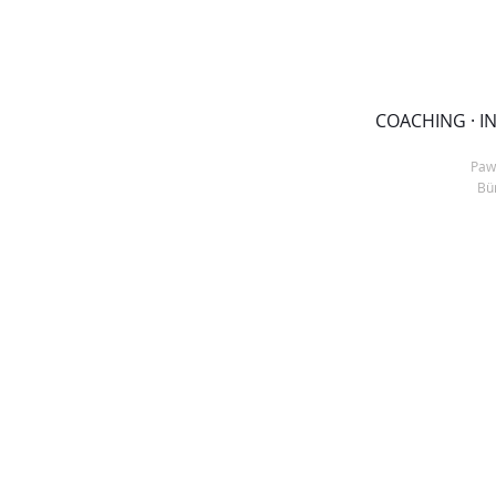
COACHING · IN
Paw
Bü