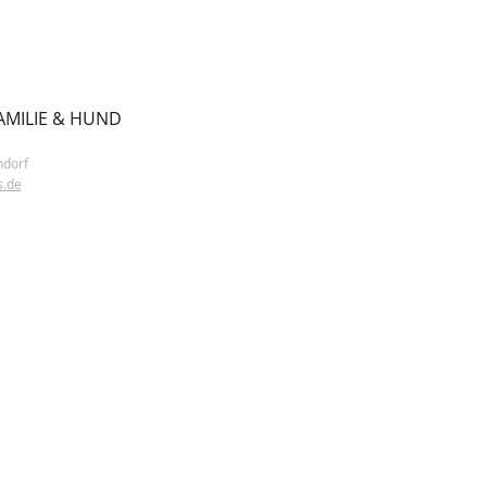
FAMILIE & HUND
ndorf
.de