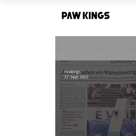
Alle Posts
Training
Erfolg
PawKings
27. Sept. 2022