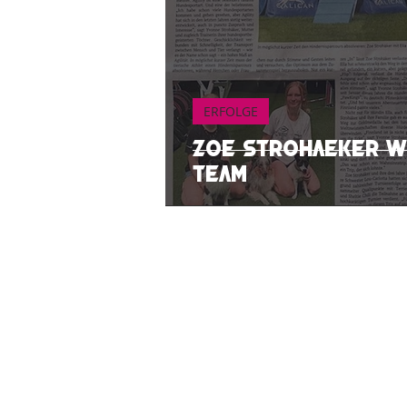
ERFOLGE
Zoe Strohaeker wi
Team