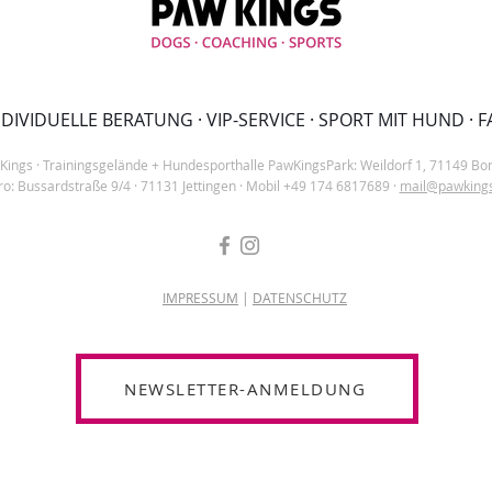
DIVIDUELLE BERATUNG · VIP-SERVICE · SPORT MIT HUND · 
Kings
· Trainingsgelände + Hundesporthalle PawKingsPark
: Weildorf 1, 71149 Bo
ro: Bussardstraße 9/4
·
71131 Jettingen
·
Mobil +49 174 6817689
·
mail@pawkings
IMPRESSUM
|
DATENSCHUTZ
NEWSLETTER-ANMELDUNG