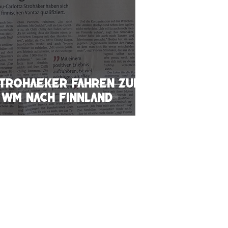
Strohaeker fahren zur
y WM nach Finnland